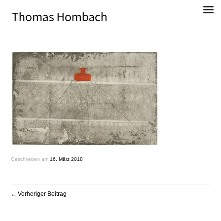
Direkt
zum
Inhalt
Thomas Hombach, Bildender Künstler
Geschrieben am
16. März 2018
BEITRAGSNAVIGATION
Vorheriger Beitrag