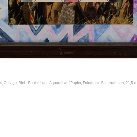
, Collage, Blei-, Buntstift und Aquarell auf Papier, Fotodruck, Bilderrahmen, 21,5 