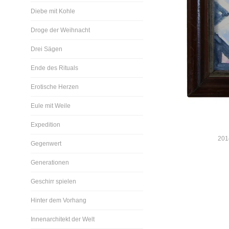
Diebe mit Kohle
Droge der Weihnacht
Drei Sägen
Ende des Rituals
Erotische Herzen
Eule mit Weile
Expedition
2014
Gegenwert
Generationen
Geschirr spielen
Hinter dem Vorhang
Innenarchitekt der Welt