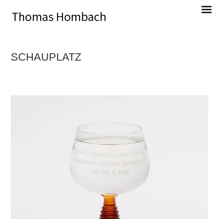
Direkt
zum
Inhalt
SCHAUPLATZ
Thomas Hombach, Bildender Künstler