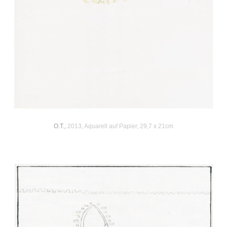
O.T.,
2013, Aquarell auf Papier, 29,7 x 21cm