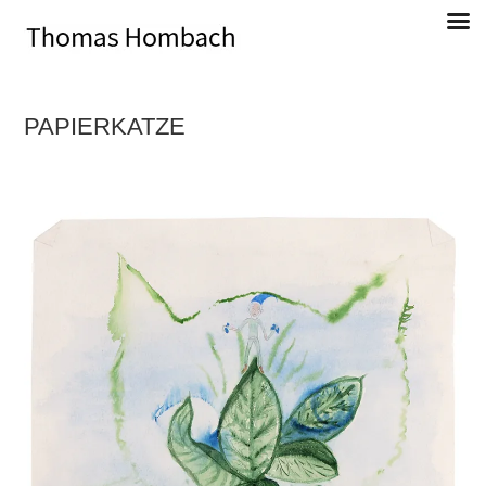
Direkt
zum
Inhalt
PAPIERKATZE
Thomas Hombach, Bildender Künstler