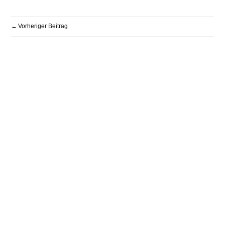
BEITRAGSNAVIGATION
Vorheriger Beitrag