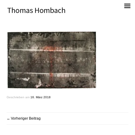
Direkt
zum
Inhalt
Thomas Hombach, Bildender Künstler
Geschrieben am
16. März 2018
BEITRAGSNAVIGATION
Vorheriger Beitrag